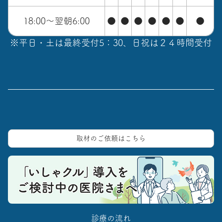
18:00～翌朝6:00
●
●
●
●
●
●
●
※平日・土は最終受付5：30、日祝は２４時間受付
取材のご依頼はこちら
診療の流れ